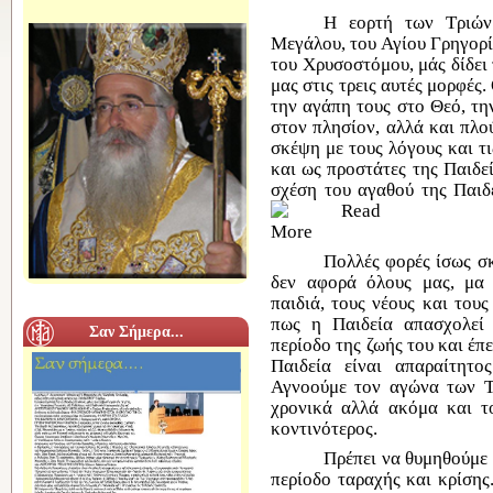
Η εορτή των Τριών
Μεγάλου, του Αγίου Γρηγορί
του Χρυσοστόμου, μάς δίδει
μας στις τρεις αυτές μορφές.
την αγάπη τους στο Θεό, τ
στον πλησίον,
αλλά
και πλο
σκέψη με τους λόγους και τι
και
ως
προστάτες της Παιδε
σχέση του αγαθού της Παιδε
Πολλές φορές
ίσως
σ
δεν
αφορά όλους
μας, μ
παιδιά, τους νέους και του
πως
η
Παιδεία
απασχολε
Σαν Σήμερα...
περίοδο της ζωής του και
έπ
Παιδεία είναι
απαραίτητ
Αγνοούμε
τον
αγώνα
των 
χρονικά
αλλά ακόμα
και 
κοντινότερος.
Πρέπει να θυμηθούμε 
περίοδο ταραχής και κρίσης