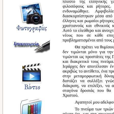
πλούτο της
ελληνικής
γ
φιλοσόφους και ρήτορες
ενδυναμώθηκε
.
Αμφιβολ
διασκορπίστηκαν μέσα
απ
έλληνες
και ρωμαίοι ρήτορες
χριστιανούς και
εθνικούς
Αυτό το
ελεύθερο
και
ανοιχ
νέους που σε κάθε
επ
προβληματισμένοι
από
τους 
Θα πρέπει να θυμίσο
δεν τιμώνται μόνο για τη
τιμώνται
ως
προστάτες της 
και διακριτικό τους πνεύμ
Ιεράρχες
δεν
αποτέλεσαν έ
ακριβώς
το
αντίθετο
,
ένα
πρ
στην μεταμορφωτική δύνα
διστάζει να συλλέξει γν
διάκριση, να
επιλέξει
, να
α
σταγόνα δροσιάς που θα
Χριστού.
Αγαπητοί μου αδελφο
Το πνεύμα των τριώ
αέναα
ότι, και στη σημεριν