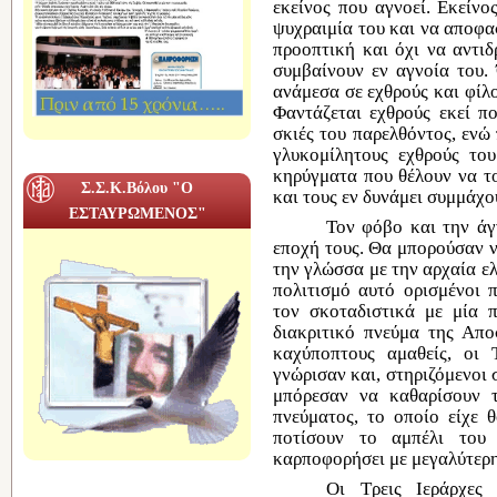
εκείνος
που
αγνοεί
.
Εκείνο
ψυχραιμία του και να
αποφα
προοπτική και
όχι
να
αντι
συμβαίνουν
εν αγνοία
του.
ανάμεσα
σε
εχθρούς
και φίλ
Φαντάζεται
εχθρούς εκεί
π
σκιές του παρελθόντος,
ενώ
γλυκομίλητους
εχθρούς
το
κηρύγματα που θέλουν να 
Σ.Σ.Κ.Βόλου "Ο
και τους
εν
δυνάμει συμμάχου
ΕΣΤΑΥΡΩΜΕΝΟΣ"
Τον φόβο και την
άγ
εποχή
τους. Θα μπορούσαν 
την γλώσσα με την
αρχαία ε
πολιτισμό αυτό
ορισμένοι
τον σκοταδιστικά με μία 
διακριτικό πνεύμα της
Απο
καχύποπτους
αμαθείς
, οι 
γνώρισαν και, στηριζόμενοι 
μπόρεσαν να καθαρίσουν
πνεύματος, το
οποίο
είχε 
ποτίσουν το
αμπέλι
του
καρποφορήσει με μεγαλύτερη
Οι Τρεις
Ιεράρχε