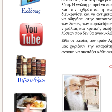
λύση.
Η
γνώση μπορεί να δι
και την
εχθρότητα
,
η
κα
διευκρινίσει και να
αντιμετ
να
οδηγήσει
στην αυτοσυνε
των λαθών, των παραλείψεω
νηφάλιας και κριτικής σκέ
λύσεων που δεν θα
ανακυκλ
Είθε οι
ικεσίες
των τριών
Α
μάς χαρίζουν την
απαραίτ
ανάγκη
να σκεπάζει κάθε σκ
Φ