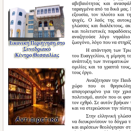
αβεβαιότητας
και
ανασφάλ
ταραγμένα
από
τα δικά μας.
εξουσία
, τον πλούτο και 
ψυχές.
Ο
λαός της αυτοκρ
γλώσσες και διαλέκτους,
ακ
και πολιτιστικές παραδόσε
αναζητούσε
λόγο νηφάλιο
ζωογόνο, λόγο που να στηρίζ
Η απάντηση
των Τρ
του Ευαγγελίου,
η
μίμηση τ
ανάπτυξη
των πνευματικών
ομιλίες
και τα γραπτά του
τους
έργο
.
Αναζήτησαν
την Παιδ
χώρο που οι θρησκόλ
απαγορευμένο
για την χρι
πολιτισμό, αυτόν που οι φαν
τον
εχθρό
. Σε αυτόν βρήκαν 
και να στερεώσουν την πίστη
Στην
ελληνική
γλώσσ
να διευκρινίσουν το δόγμα τ
και αιρέσεων θεολόγησαν στη