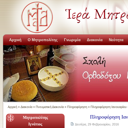
Αρχική
Ο Μητροπολίτης
Γνωριμία
Διακονία
Νεότητα
Αρχική
»
Διακονία
»
Πνευματική Διακονία
»
Πληροφόρηση
»
Πληροφόρηση Ιανουαρίου 
Πληροφόρηση Ιαν
Μητροπολίτης
Ιγνάτιος
Δευτέρα, 29 Φεβρουαρίου, 2016